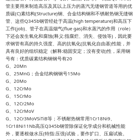
管主要用来制造高压及其以上压力的蒸汽无缝钢管道等用的优
质碳(C)素结构(Structure)钢、合金结构钢和不锈耐热钢无缝钢
管、这些Q345b钢管经处于高温(high temperature)和高压下
工作(job)、管子在高温烟气(flue gas)和水蒸汽的作用（role）
下还会发生氧化和腐蚀(释义:指腐烂、消失、侵蚀等)，因此要
求钢管有高的持久强度、高的抗氧化(抗氧化自由基)性能，并
具有良好的组织稳定（解释:稳固安定；没有变动)性，采用钢
号有：优质碳素结构钢钢号有20
G、20Mn
G、25MnG；合金结构钢钢号15Mo
G、20Mo
G、12CrMo
G、15CrMo
G、12Cr2Mo
G、12CrMoV
G、12Cr3MoVSiTiB等；不锈耐热钢常用1Cr18Ni9、
1Cr18Ni11Nb高压Q345b钢管除保证化学成分和机械性能
外，要逐根做水压(特指:压强)试验，要作扩口、压扁试验。