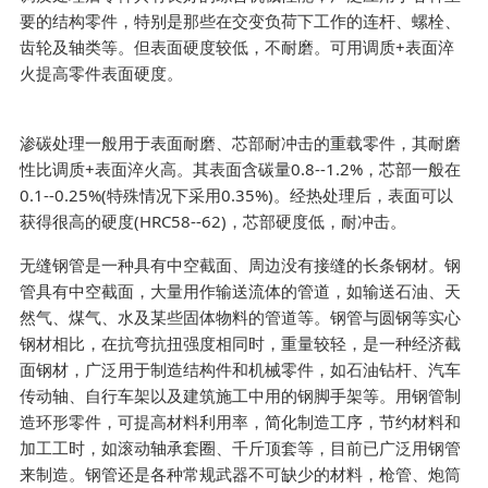
要的结构零件，特别是那些在交变负荷下工作的连杆、螺栓、
齿轮及轴类等。但表面硬度较低，不耐磨。可用调质+表面淬
火提高零件表面硬度。
渗碳处理一般用于表面耐磨、芯部耐冲击的重载零件，其耐磨
性比调质+表面淬火高。其表面含碳量0.8--1.2%，芯部一般在
0.1--0.25%(特殊情况下采用0.35%)。经热处理后，表面可以
获得很高的硬度(HRC58--62)，芯部硬度低，耐冲击。
无缝钢管是一种具有中空截面、周边没有接缝的长条钢材。钢
管具有中空截面，大量用作输送流体的管道，如输送石油、天
然气、煤气、水及某些固体物料的管道等。钢管与圆钢等实心
钢材相比，在抗弯抗扭强度相同时，重量较轻，是一种经济截
面钢材，广泛用于制造结构件和机械零件，如石油钻杆、汽车
传动轴、自行车架以及建筑施工中用的钢脚手架等。用钢管制
造环形零件，可提高材料利用率，简化制造工序，节约材料和
加工工时，如滚动轴承套圈、千斤顶套等，目前已广泛用钢管
来制造。钢管还是各种常规武器不可缺少的材料，枪管、炮筒