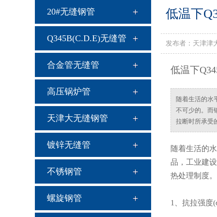
products
20#无缝钢管
低温下Q
Q345B(C.D.E)无缝管
发布者：天津津大
合金管无缝管
低温下Q3
高压锅炉管
随着生活的水
不可少的。而钢
天津大无缝钢管
拉断时所承受的
镀锌无缝管
随着生活的水
品，工业建设
不锈钢管
热处理制度。
螺旋钢管
1、抗拉强度(σ