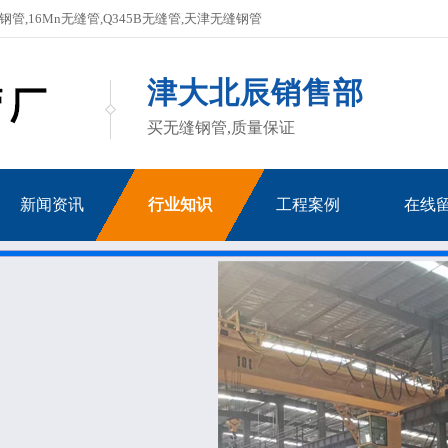
,16Mn无缝管,Q345B无缝管,天津无缝钢管
津大北辰销售部
买无缝钢管,质量保证
新闻资讯
行业知识
工程案例
在线