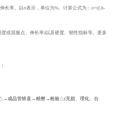
率。以σ表示，单位为%。计算公式为：σ=(Lh-
强度或屈服点、伸长率)以及硬度、韧性指标等。更多
。
：
△→成品管矫直→精整→检验△(无损、理化、台