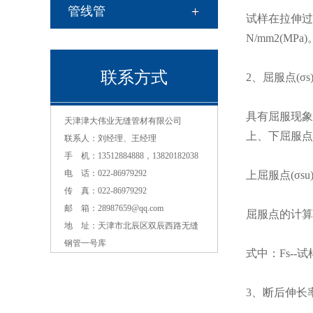
管线管
试样在拉伸过程
N/mm2(
联系方式
2、屈服点(σs
contact
具有屈服现象
天津津大伟业无缝管材有限公司
上、下屈服点。
联系人：刘经理、王经理
手 机：13512884888，13820182038
电 话：022-86979292
上屈服点(σ
传 真：022-86979292
邮 箱：28987659@qq.com
屈服点的计算
地 址：天津市北辰区双辰西路无缝
钢管一号库
式中：Fs--
3、断后伸长率