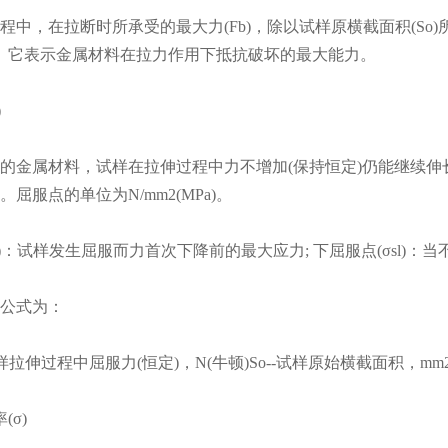
中，在拉断时所承受的最大力(Fb)，除以试样原横截面积(So)所
MPa)。它表示金属材料在拉力作用下抵抗破坏的最大能力。
)
的金属材料，试样在拉伸过程中力不增加(保持恒定)仍能继续
屈服点的单位为N/mm2(MPa)。
su)：试样发生屈服而力首次下降前的最大应力; 下屈服点(σsl
公式为：
试样拉伸过程中屈服力(恒定)，N(牛顿)So--试样原始横截面积，mm
(σ)