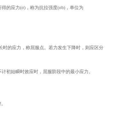
得的应力(σ)，称为抗拉强度(σb)，单位为
伸长时的应力，称屈服点。若力发生下降时，则应区分
)：当不计初始瞬时效应时，屈服阶段中的最小应力。
2。