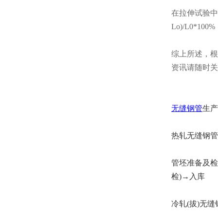
在拉伸试验中
Lo)/L0*100%
综上所述，根
资讯请随时关
无缝钢管
生产
热轧无缝钢管
管坯准备及检
检)→入库
冷轧(拔)无