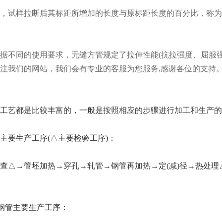
，试样拉断后其标距所增加的长度与原标距长度的百分比，称为伸长
据不同的使用要求，无缝方管规定了拉伸性能(抗拉强度、屈服
注我们的网站，我们会有专业的客服为您服务,感谢各位的支持
工艺都是比较丰富的，一般是按照相应的步骤进行加工和生产的
主要生产工序(△主要检验工序)：
查△→管坯加热→穿孔→轧管→钢管再加热→定(减)径→热处理
缝钢管主要生产工序：