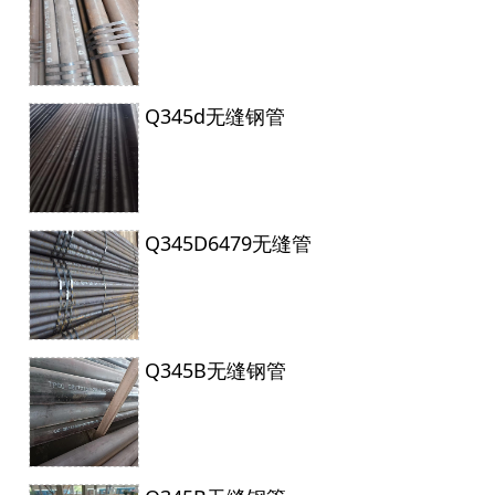
Q345d无缝钢管
Q345D6479无缝管
Q345B无缝钢管