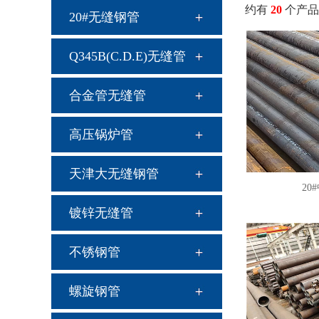
products
约有
20
个产品
20#无缝钢管
Q345B(C.D.E)无缝管
合金管无缝管
高压锅炉管
天津大无缝钢管
20
镀锌无缝管
不锈钢管
螺旋钢管