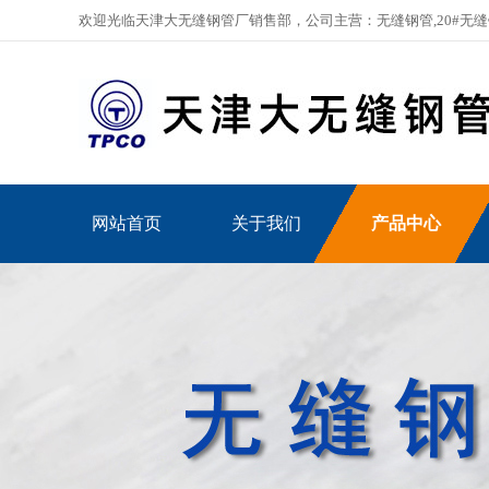
欢迎光临天津大无缝钢管厂销售部，公司主营：无缝钢管,20#无缝钢管
网站首页
关于我们
产品中心