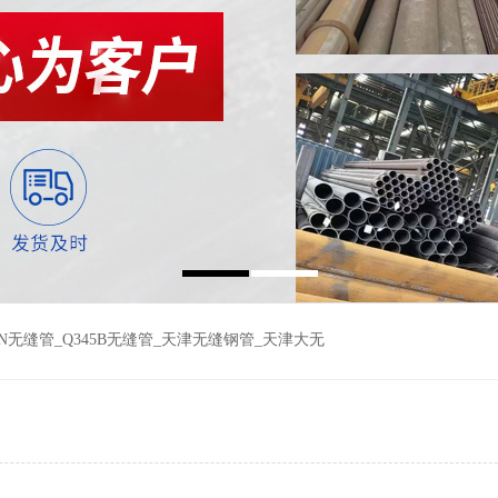
MN无缝管
_
Q345B无缝管
_
天津无缝钢管
_
天津大无