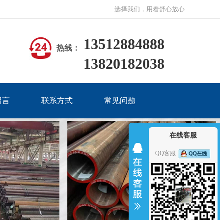
选择我们，用着舒心放心
13512884888
热线：
13820182038
留言
联系方式
常见问题
在线客服
QQ客服