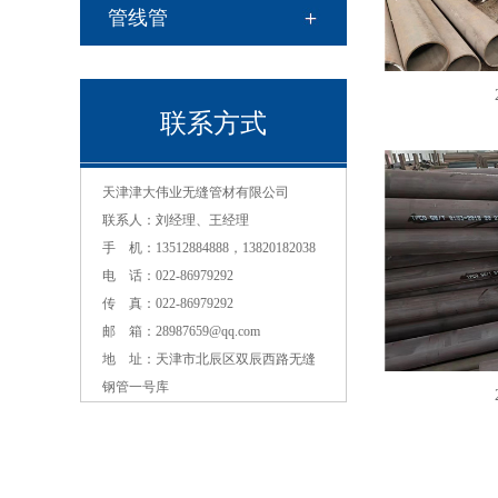
管线管
联系方式
contact
天津津大伟业无缝管材有限公司
联系人：刘经理、王经理
手 机：13512884888，13820182038
电 话：022-86979292
传 真：022-86979292
邮 箱：28987659@qq.com
地 址：天津市北辰区双辰西路无缝
钢管一号库