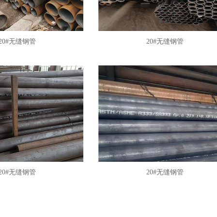
20#无缝钢管
20#无缝钢管
20#无缝钢管
20#无缝钢管